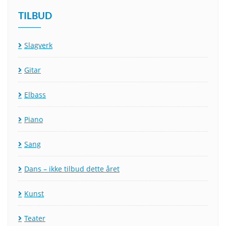
TILBUD
Slagverk
Gitar
Elbass
Piano
Sang
Dans – ikke tilbud dette året
Kunst
Teater