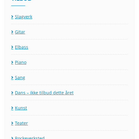
Slagverk
Gitar
Elbass
Piano
Sang
Dans – ikke tilbud dette året
Kunst
Teater
Rockeverksted