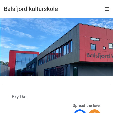
Skip
Balsfjord kulturskole
to
content
Bry Dæ
Spread the love