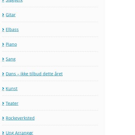
Gitar
Elbass
Piano
Sang
Dans – ikke tilbud dette året
Kunst
Teater
Rockeverksted
Ung Arrangør