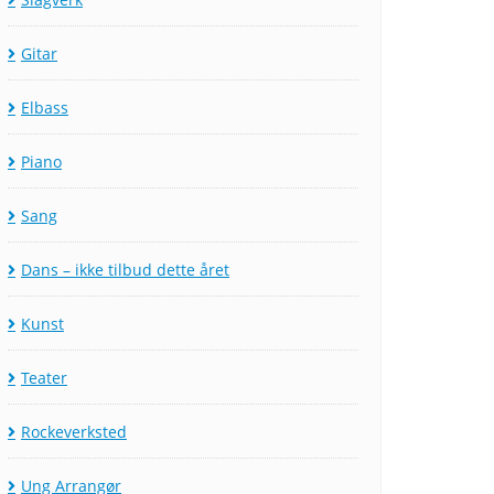
Gitar
Elbass
Piano
Sang
Dans – ikke tilbud dette året
Kunst
Teater
Rockeverksted
Ung Arrangør