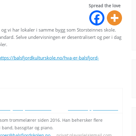
Spread the love
 og vi har lokaler i samme bygg som Storsteinnes skole.
ndard. Selve undervisningen er desentralisert og per i dag
ler.
https://balsfjordkulturskole.no/hva-er-balsfjord-
g er utdannet ved musikkonservatoriet i Tromsø. Hun har
g dirigerer kor i tillegg til sangundervisning.
rodal@balsfjordskolen.no
privat:
frdalheim(a)hotmail.com
 som trommelærer siden 2016. Han behersker flere
i band, bassgitar og piano.
.roer@balsfjordskolen.no
privat:
olavasle(a)gmail.com