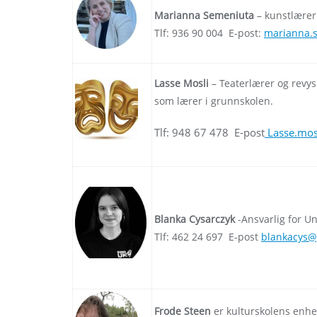
Marianna Semeniuta
– kunstlærer
Tlf:
936 90 004
E-post:
marianna.s
Lasse Mosli
– Teaterlærer og revys
som lærer i grunnskolen.
Tlf: 948 67 478 E-post
Lasse.mos
Blanka Cysarczyk
-Ansvarlig for U
Tlf: 462 24 697 E-post
blankacys@
Frode Steen
er kulturskolens enhe