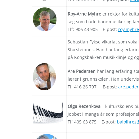
Roy-Arne Myhre
er rektor for kult
seg som både bandmusiker og lære
Tlf: 906 43 905 E-post:
roy.myhre
Sebastian Fykse vikariat som voka
Storsteinnes. Han har lang erfari
på Kongsbakken musikklinje og og
Are Pedersen
har lang erfaring s
lærer i grunnskolen. Han undervis
Tlf 416 26 797 E-post:
are.pede
Olga Rezenkova
– kulturskolens pi
jobbet i mange år som profesjonel
Tlf 405 63 875 E-post:
balolhrez