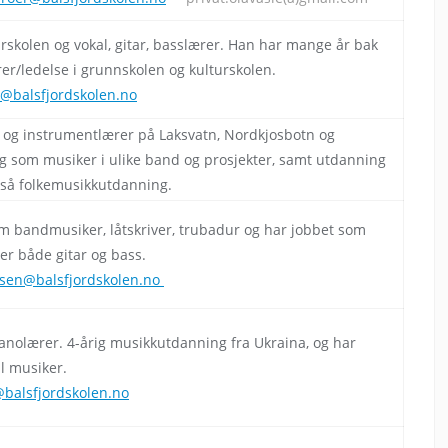
urskolen og vokal, gitar, basslærer. Han har mange år bak
r/ledelse i grunnskolen og kulturskolen.
@balsfjordskolen.no
l og instrumentlærer på Laksvatn, Nordkjosbotn og
ng som musiker i ulike band og prosjekter, samt utdanning
så folkemusikkutdanning.
om bandmusiker, låtskriver, trubadur og har jobbet som
er både gitar og bass.
rsen@balsfjordskolen.no
anolærer. 4-årig musikkutdanning fra Ukraina, og har
l musiker.
@balsfjordskolen.no