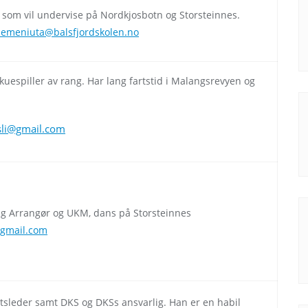
 som vil undervise på Nordkjosbotn og Storsteinnes.
emeniuta@balsfjordskolen.no
kuespiller av rang. Har lang fartstid i Malangsrevyen og
li@gmail.com
ng Arrangør og UKM, dans på Storsteinnes
gmail.com
tsleder samt DKS og DKSs ansvarlig. Han er en habil