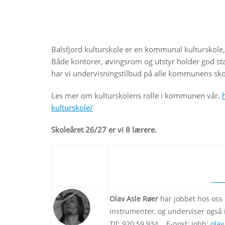
Balsfjord kulturskole er en kommunal kulturskole,
Både kontorer, øvingsrom og utstyr holder god sta
har vi undervisningstilbud på alle kommunens sko
Les mer om kulturskolens rolle i kommunen vår.
kulturskole/
Skoleåret 26/27 er vi 8 lærere.
Frøydis Dalheim
er sangpedagog, o
jobbet i kulturskolen siden 1991, o
Tlf: 934 99 081 E-post: jobb:
balf
Olav Asle Røer
har jobbet hos oss
instrumenter, og underviser også 
Tlf: 920 59 934 E-post: jobb:
olav