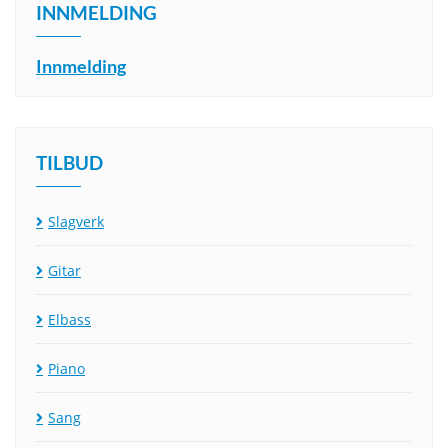
INNMELDING
Innmelding
TILBUD
Slagverk
Gitar
Elbass
Piano
Sang