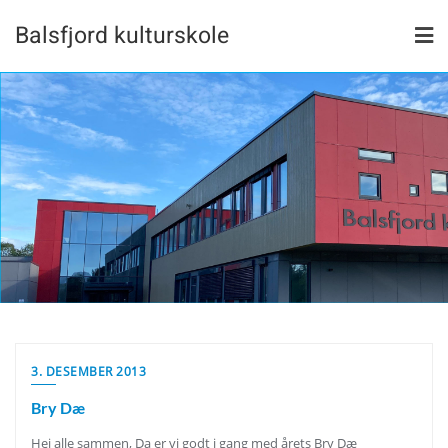
Skip
Balsfjord kulturskole
to
content
3. DESEMBER 2013
Bry Dæ
Hei alle sammen, Da er vi godt i gang med årets Bry Dæ