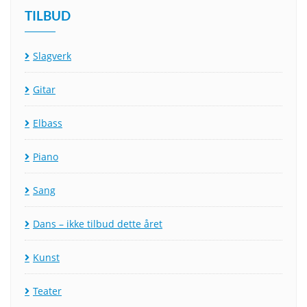
TILBUD
Slagverk
Gitar
Elbass
Piano
Sang
Dans – ikke tilbud dette året
Kunst
Teater