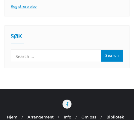
Registrere elev
SØK
Hjem
Arrangement
Info
Om oss
Bibliotek
Copyright ©2026 Balsfjord kulturskole . All rights reserved.