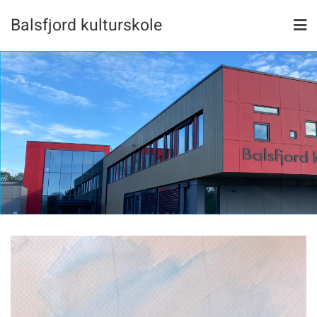
Skip
Balsfjord kulturskole
to
content