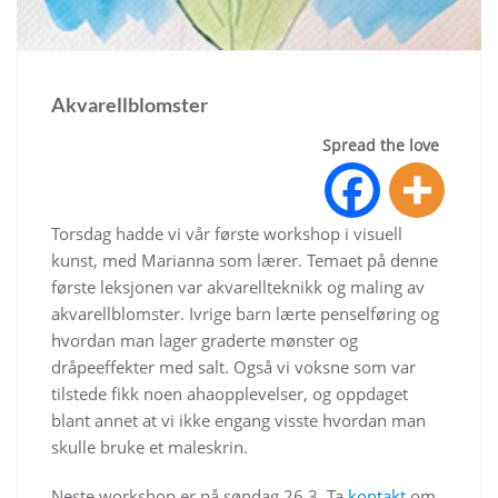
Akvarellblomster
Spread the love
Torsdag hadde vi vår første workshop i visuell
kunst, med Marianna som lærer. Temaet på denne
første leksjonen var akvarellteknikk og maling av
akvarellblomster. Ivrige barn lærte penselføring og
hvordan man lager graderte mønster og
dråpeeffekter med salt. Også vi voksne som var
tilstede fikk noen ahaopplevelser, og oppdaget
blant annet at vi ikke engang visste hvordan man
skulle bruke et maleskrin.
Neste workshop er på søndag 26.3. Ta
kontakt
om