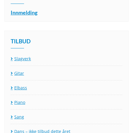
Innmelding
TILBUD
Slagverk
Gitar
Elbass
Piano
Sang
Dans – ikke tilbud dette året