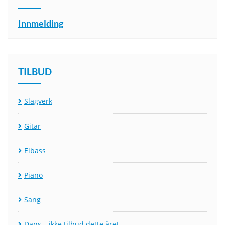
Innmelding
TILBUD
Slagverk
Gitar
Elbass
Piano
Sang
Dans – ikke tilbud dette året