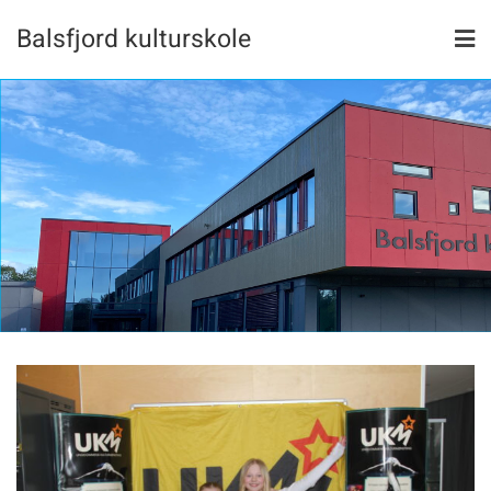
Skip
Balsfjord kulturskole
to
content