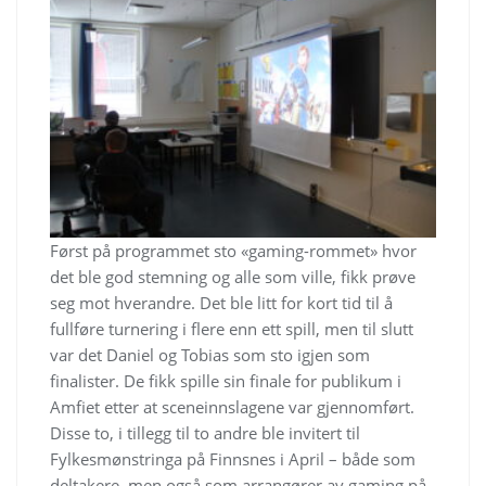
Først på programmet sto «gaming-rommet» hvor
det ble god stemning og alle som ville, fikk prøve
seg mot hverandre. Det ble litt for kort tid til å
fullføre turnering i flere enn ett spill, men til slutt
var det Daniel og Tobias som sto igjen som
finalister. De fikk spille sin finale for publikum i
Amfiet etter at sceneinnslagene var gjennomført.
Disse to, i tillegg til to andre ble invitert til
Fylkesmønstringa på Finnsnes i April – både som
deltakere, men også som arrangører av gaming på