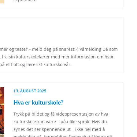
mmer og teater – meld deg på snarest:-) Påmelding De som
ing fra sin kulturskolelærer med mer informasjon om hvor
 et flott og lærerikt kulturskoleår.
13. AUGUST 2025
Hva er kulturskole?
Trykk på bildet og få videopresentasjon av hva
kulturskole kan være – på ulike språk. Hvis du
synes det ser spennende ut – ikke nøl med å
melde deg på. Innmelding finner du til høyre på