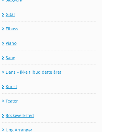
Gitar
Elbass
Piano
Sang
Dans – ikke tilbud dette året
Kunst
Teater
Rockeverksted
Ung Arrangør