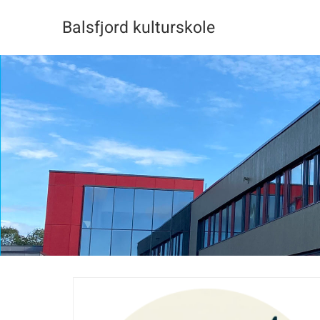
Skip
Balsfjord kulturskole
to
content