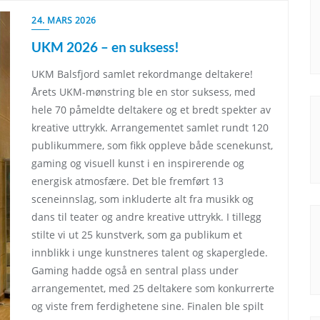
24. MARS 2026
UKM 2026 – en suksess!
UKM Balsfjord samlet rekordmange deltakere!
Årets UKM-mønstring ble en stor suksess, med
hele 70 påmeldte deltakere og et bredt spekter av
kreative uttrykk. Arrangementet samlet rundt 120
publikummere, som fikk oppleve både scenekunst,
gaming og visuell kunst i en inspirerende og
energisk atmosfære. Det ble fremført 13
sceneinnslag, som inkluderte alt fra musikk og
dans til teater og andre kreative uttrykk. I tillegg
stilte vi ut 25 kunstverk, som ga publikum et
innblikk i unge kunstneres talent og skaperglede.
Gaming hadde også en sentral plass under
arrangementet, med 25 deltakere som konkurrerte
og viste frem ferdighetene sine. Finalen ble spilt