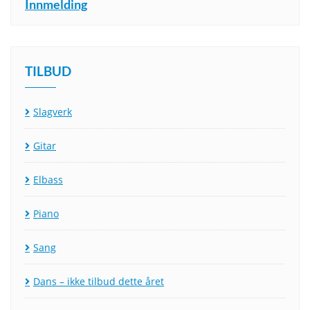
Innmelding
TILBUD
Slagverk
Gitar
Elbass
Piano
Sang
Dans – ikke tilbud dette året